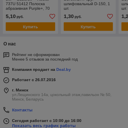
737U 51412 Полоска
шлифовальный D-150, 1
шл
абразивная Purple+, 70
шт.
шт.
мм x 396 мм
5,10
1,30
1,
руб.
руб.
Купить
Купить
О нас
Рейтинг не сформирован
Менее 5 отзывов за последний год
Компания продает на
Deal.by
Работает с 26.07.2016
г. Минск
ул.Лещинского 14а, цокольный этаж,павильон № 50,
Минск, Беларусь
Контакты
Сегодня работает с 10:00 до 16:00
Показать весь график работы