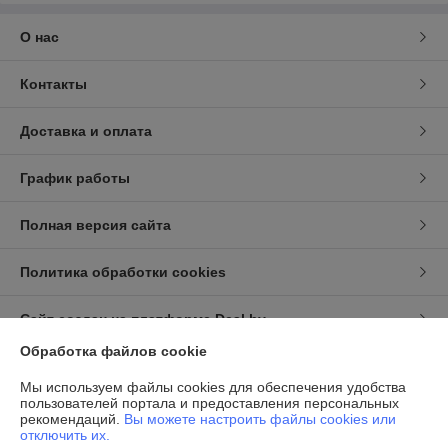
О нас
Контакты
Доставка и оплата
График работы
Полная версия сайта
Политика обработки cookies
Сайт создан на платформе Deal.by
Обработка файлов cookie
Информация для покупателя
Мы используем файлы cookies для обеспечения удобства
пользователей портала и предоставления персональных
Индивидуальный предприниматель:
ИП Брезовский А.Н.
рекомендаций.
Вы можете настроить файлы cookies или
г.Минск, ул.Лещинского, д.53, кв. 27
отключить их.