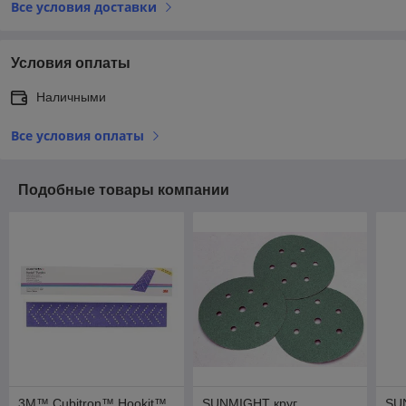
Все условия доставки
Условия оплаты
Наличными
Все условия оплаты
Подобные товары компании
3M™ Cubitron™ Hookit™
SUNMIGHT круг
SU