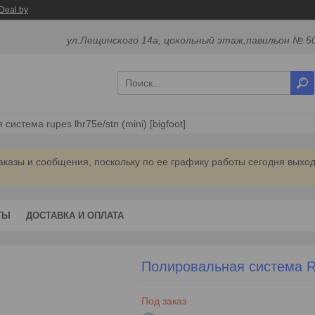
Deal.by
ул.Лещинского 14а, цокольный этаж,павильон № 50
истема rupes lhr75e/stn (mini) [bigfoot]
аказы и сообщения, поскольку по ее графику работы сегодня выхо
ТЫ
ДОСТАВКА И ОПЛАТА
Полировальная система Ru
Под заказ