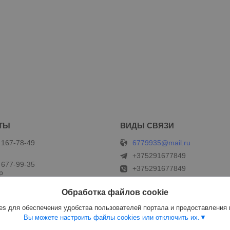
6779935@mail.ru
 167-78-49
+375291677849
 677-99-35
+375291677849
р
Обработка файлов cookie
s для обеспечения удобства пользователей портала и предоставления
Вы можете настроить файлы cookies или отключить их.