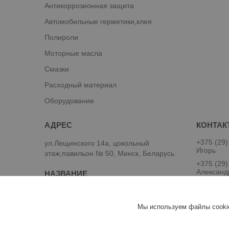
Антикоррозионная защита
Автомобильные герметики,клея
Полироли
Моторные масла
Смазки
Расходный материал
Оборудование
+375 (29)
ул.Лещинского 14а, цокольный
Игорь
этаж,павильон № 50, Минск, Беларусь
+375 (29)
Александ
Автокраски и материалы для кузовного
ремонта
Мы используем файлы cookie