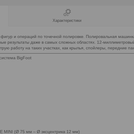
Характеристики
 фигур и операций по точечной полировке. Полировальная машинк
ые результаты даже в самых сложных областях. 12-миллиметровый
ю работу на таких участках, как крылья, спойлеры, передние пан
система BigFoot
E MINI (Ø 75 мм – Ø эксцентрика 12 мм)