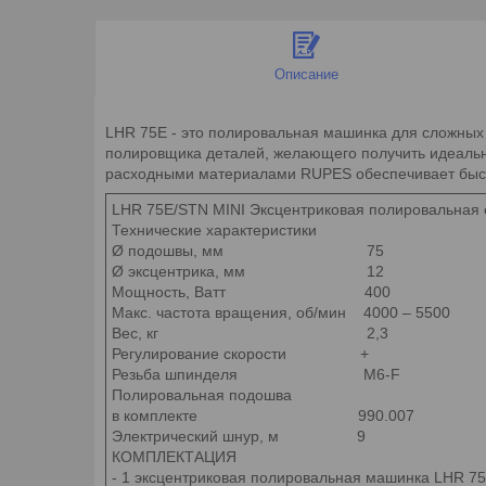
Описание
LHR 75E - это полировальная машинка для сложных
полировщика деталей, желающего получить идеальн
расходными материалами RUPES обеспечивает быстру
LHR 75E/STN MINI Эксцентриковая полировальная 
Технические характеристики
Ø подошвы, мм 75
Ø эксцентрика, мм 12
Мощность, Ватт 400
Макс. частота вращения, об/мин 4000 – 5500
Вес, кг 2,3
Регулирование скорости +
Резьба шпинделя M6-F
Полировальная подошва
в комплекте 990.007
Электрический шнур, м 9
КОМПЛЕКТАЦИЯ
- 1 эксцентриковая полировальная машинка LHR 75