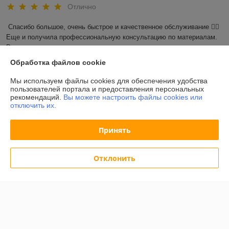
Отлично
Спасибо большое, очень быстрое и качественное обслуживание 👍🏼 
Еще и получила профессиональную консультацию по материалам. 
Рекомендую
Обработка файлов cookie
Показать все отзывы
Мы используем файлы cookies для обеспечения удобства
пользователей портала и предоставления персональных
рекомендаций.
Вы можете настроить файлы cookies или
О нас
отключить их.
Контакты
Принять
Доставка и оплата
Отклонить
График работы
Полная версия сайта
Политика обработки cookies