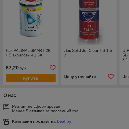
Лак PALINAL SMART 2K-
Лак Solid Jet Clear HS 1.5
U-
HS акриловый 1.5л
л
БЫ
3:
67,20
руб.
Цену уточняйте
Це
Купить
О нас
Рейтинг не сформирован
Менее 5 отзывов за последний год
Компания продает на
Deal.by