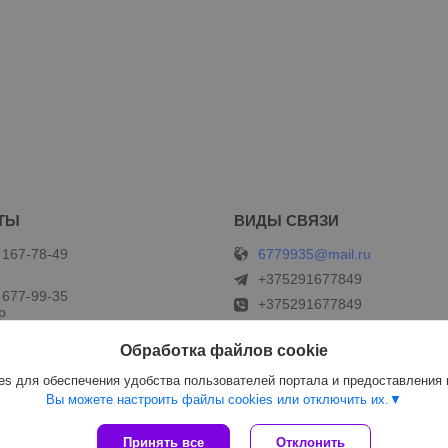
6779935@mail.ru
 167-78-49
+375291677849
 677-99-35
+375291677849
р
Обработка файлов cookie
s для обеспечения удобства пользователей портала и предоставления
Вы можете настроить файлы cookies или отключить их.
Сайт создан на платформе Deal.by
Принять все
Отклонить