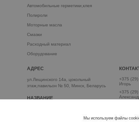
Автомобильные герметики,клея
Полироли
Моторные масла
Смазки
Расходный материал
Оборудование
+375 (29)
ул.Лещинского 14а, цокольный
Игорь
этаж,павильон № 50, Минск, Беларусь
+375 (29)
Александ
Автокраски и материалы для кузовного
ремонта
Мы используем файлы cookie